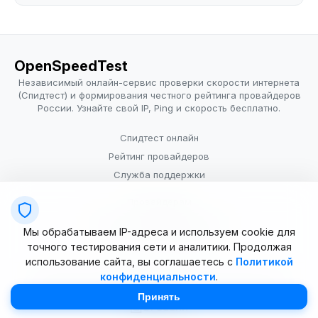
OpenSpeedTest
Независимый онлайн-сервис проверки скорости интернета
(Спидтест) и формирования честного рейтинга провайдеров
России. Узнайте свой IP, Ping и скорость бесплатно.
Спидтест онлайн
Рейтинг провайдеров
Служба поддержки
Провайдерам
Политика конфиденциальности
Мы обрабатываем IP-адреса и используем cookie для
Условия использования
точного тестирования сети и аналитики. Продолжая
использование сайта, вы соглашаетесь с
Политикой
конфиденциальности
.
© 2025–2026 OpenSpeedTest (ИП Долматова В.В.). Все права
защищены. Измерение скорости интернета (Speedtest).
Принять