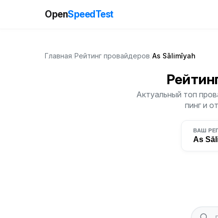
Open
SpeedTest
Главная
/
Рейтинг провайдеров
/
As Sālimīyah
Рейтин
Актуальный топ прова
пинг и о
ВАШ РЕ
As Sāl