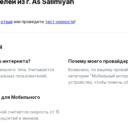
телей
из г. As Sālimīyah
й
отзыв
или проведите
тест скорости
!
ы
о интернета?
Почему моего провайдер
ильного типа. Учитывается
Возможно, по вашему прова
еальных пользователей,
категории "Мобильный интер
устройства, чтобы помочь об
й для Мобильного
ой считается скорость от 15
соцсетей и звонков.