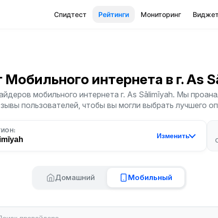
Спидтест
Рейтинги
Мониторинг
Видже
г Мобильного интернета
в г. As 
йдеров мобильного интернета г. As Sālimīyah. Мы проан
тзывы пользователей, чтобы вы могли выбрать лучшего о
ГИОН:
Изменить
imīyah
Домашний
Мобильный