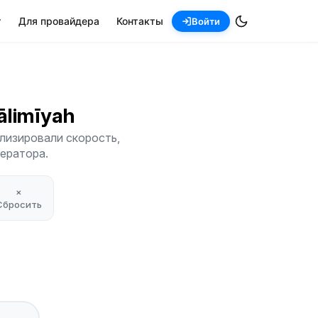
т
Для провайдера
Контакты
Войти
Sālimīyah
ализировали скорость,
ператора.
×
Сбросить