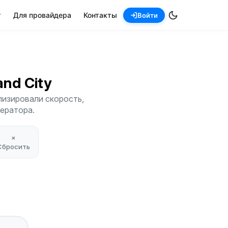
т
Для провайдера
Контакты
Войти
land City
лизировали скорость,
ператора.
×
Сбросить