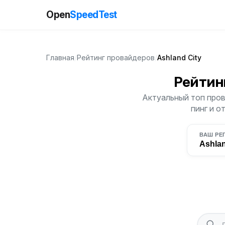
Open
SpeedTest
Главная
/
Рейтинг провайдеров
/
Ashland City
Рейтин
Актуальный топ пров
пинг и о
ВАШ РЕ
Ashlan