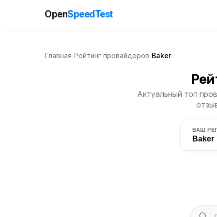
Open
SpeedTest
Главная
/
Рейтинг провайдеров
/
Baker
Рей
Актуальный топ пров
отзыв
ВАШ РЕ
Baker