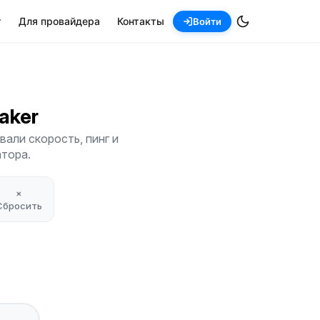
т
Для провайдера
Контакты
Войти
Baker
али скорость, пинг и
атора.
×
Сбросить