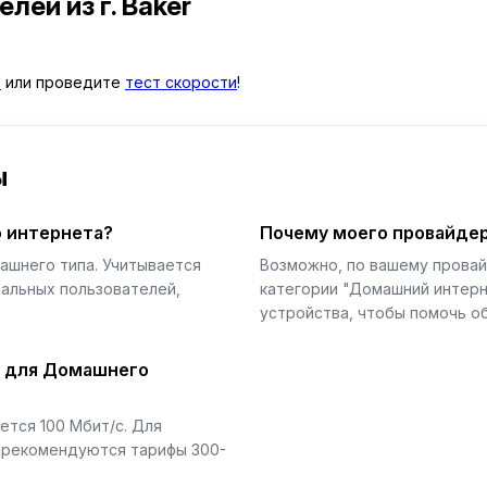
телей
из г. Baker
в
или проведите
тест скорости
!
ы
 интернета?
Почему моего провайдер
ашнего типа. Учитывается
Возможно, по вашему прова
еальных пользователей,
категории "Домашний интерн
устройства, чтобы помочь об
й для Домашнего
тся 100 Мбит/с. Для
) рекомендуются тарифы 300-