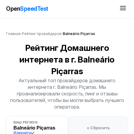
Open
SpeedTest
Главная
/
Рейтинг провайдеров
/
Balneário Piçarras
Рейтинг Домашнего
интернета
в г. Balneário
Piçarras
Актуальный топ провайдеров домашнего
интернета г. Balneário Piçarras. Мы
проанализировали скорость, пинг и отзывы
пользователей, чтобы вы могли выбрать лучшего
оператора.
ВАШ РЕГИОН:
Balneário Piçarras
× Сбросить
Изменить