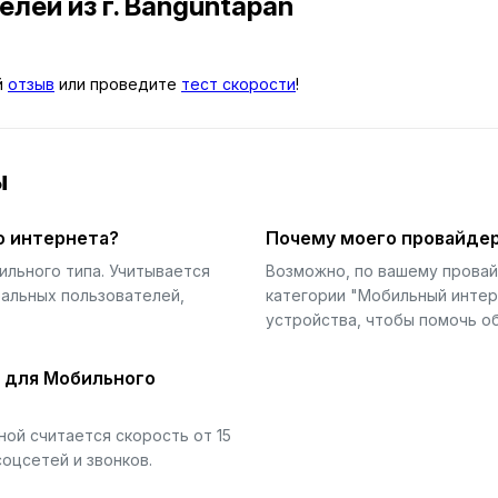
телей
из г. Banguntapan
й
отзыв
или проведите
тест скорости
!
ы
о интернета?
Почему моего провайдер
ильного типа. Учитывается
Возможно, по вашему прова
еальных пользователей,
категории "Мобильный интер
устройства, чтобы помочь об
й для Мобильного
ой считается скорость от 15
соцсетей и звонков.