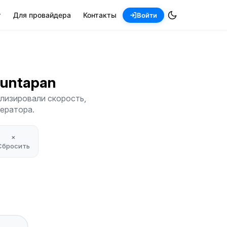
т
Для провайдера
Контакты
Войти
guntapan
ализировали скорость,
ператора.
×
Сбросить