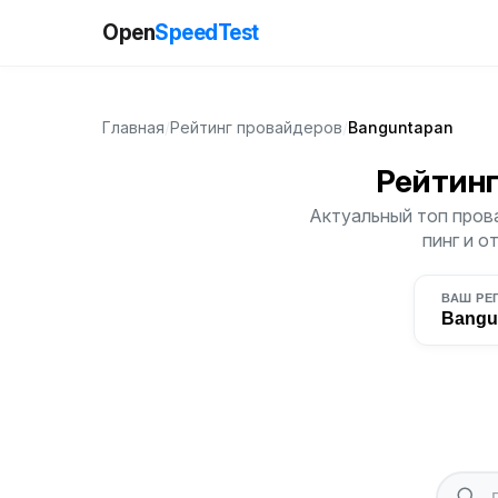
Open
SpeedTest
Главная
/
Рейтинг провайдеров
/
Banguntapan
Рейтин
Актуальный топ прова
пинг и о
ВАШ РЕ
Bangu