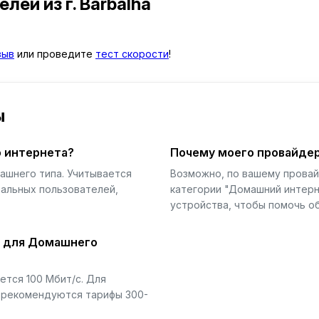
телей
из г. Barbalha
зыв
или проведите
тест скорости
!
ы
 интернета?
Почему моего провайдер
ашнего типа. Учитывается
Возможно, по вашему прова
еальных пользователей,
категории "Домашний интерн
устройства, чтобы помочь об
й для Домашнего
тся 100 Мбит/с. Для
) рекомендуются тарифы 300-