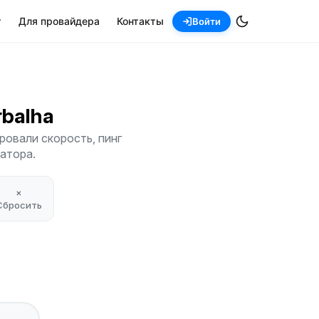
т
Для провайдера
Контакты
Войти
arbalha
ровали скорость, пинг
атора.
×
Сбросить