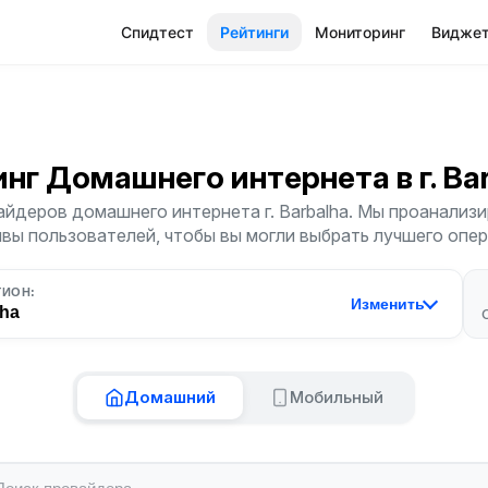
Спидтест
Рейтинги
Мониторинг
Видже
инг Домашнего интернета
в г. B
йдеров домашнего интернета г. Barbalha. Мы проанализи
ывы пользователей, чтобы вы могли выбрать лучшего опер
ГИОН:
Изменить
lha
Домашний
Мобильный