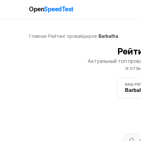
Open
SpeedTest
Главная
/
Рейтинг провайдеров
/
Barbalha
Рейт
Актуальный топ прова
и отз
ВАШ РЕ
Barba