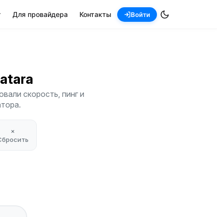
т
Для провайдера
Контакты
Войти
hatara
вали скорость, пинг и
атора.
×
Сбросить