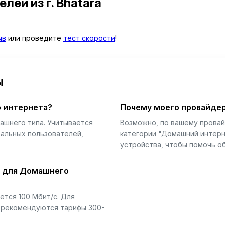
телей
из г. Bhatara
ыв
или проведите
тест скорости
!
ы
 интернета?
Почему моего провайдер
ашнего типа. Учитывается
Возможно, по вашему прова
еальных пользователей,
категории "Домашний интерн
устройства, чтобы помочь об
й для Домашнего
тся 100 Мбит/с. Для
) рекомендуются тарифы 300-