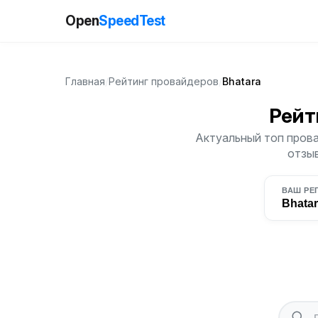
Open
SpeedTest
Главная
/
Рейтинг провайдеров
/
Bhatara
Рейт
Актуальный топ прова
отзыв
ВАШ РЕ
Bhata