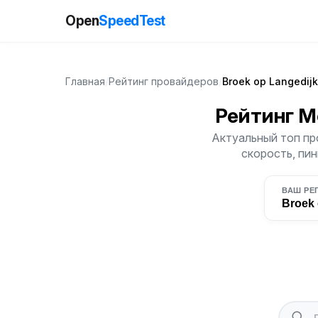
Open
SpeedTest
Главная
/
Рейтинг провайдеров
/
Broek op Langedijk
Рейтинг М
Актуальный топ про
скорость, пин
ВАШ РЕ
Broek 