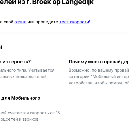
телей
из г. Broek op Langedijk
те свой
отзыв
или проведите
тест скорости
!
ы
о интернета?
Почему моего провайдер
ильного типа. Учитывается
Возможно, по вашему прова
еальных пользователей,
категории "Мобильный интер
устройства, чтобы помочь об
й для Мобильного
ой считается скорость от 15
соцсетей и звонков.