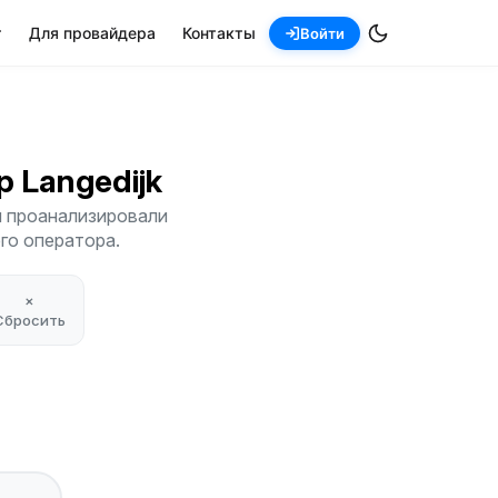
т
Для провайдера
Контакты
Войти
op Langedijk
Мы проанализировали
его оператора.
×
Сбросить