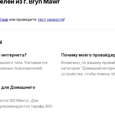
телей
из г. Bryn Mawr
тзыв
или проведите
тест скорости
!
ы
 интернета?
Почему моего провайдер
ашнего типа. Учитывается
Возможно, по вашему прова
еальных пользователей,
категории "Домашний интерн
устройства, чтобы помочь об
й для Домашнего
тся 100 Мбит/с. Для
) рекомендуются тарифы 300-