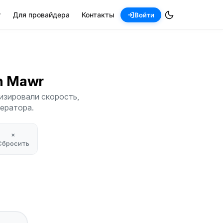
т
Для провайдера
Контакты
Войти
yn Mawr
изировали скорость,
ператора.
×
Сбросить