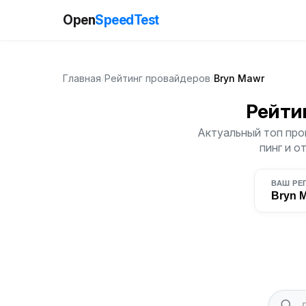
Open
SpeedTest
Главная
/
Рейтинг провайдеров
/
Bryn Mawr
Рейти
Актуальный топ про
пинг и о
ВАШ РЕ
Bryn 