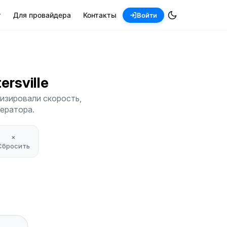
т
Для провайдера
Контакты
Войти
tersville
лизировали скорость,
ператора.
×
Сбросить