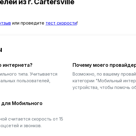
телей
из г. Cartersville
отзыв
или проведите
тест скорости
!
ы
о интернета?
Почему моего провайдер
ильного типа. Учитывается
Возможно, по вашему прова
еальных пользователей,
категории "Мобильный интер
устройства, чтобы помочь об
й для Мобильного
ой считается скорость от 15
соцсетей и звонков.