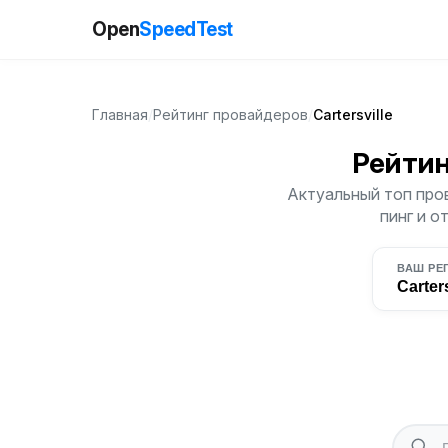
Open
SpeedTest
Главная
/
Рейтинг провайдеров
/
Cartersville
Рейтин
Актуальный топ пров
пинг и о
ВАШ РЕ
Carters