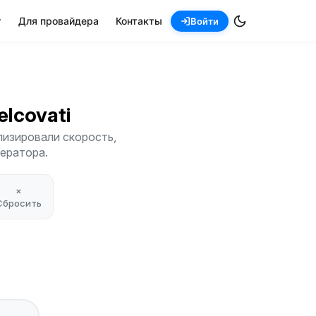
т
Для провайдера
Контакты
Войти
telcovati
лизировали скорость,
ператора.
×
Сбросить