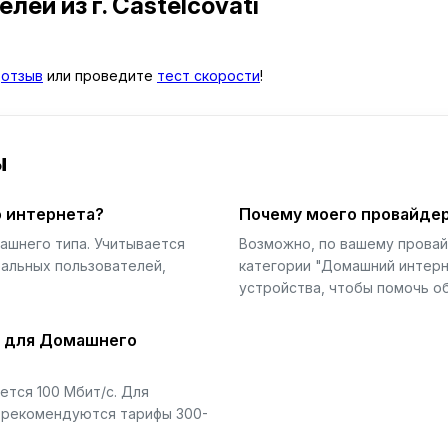
телей
из г. Castelcovati
й
отзыв
или проведите
тест скорости
!
ы
 интернета?
Почему моего провайдер
ашнего типа. Учитывается
Возможно, по вашему прова
еальных пользователей,
категории "Домашний интерн
устройства, чтобы помочь об
й для Домашнего
тся 100 Мбит/с. Для
) рекомендуются тарифы 300-