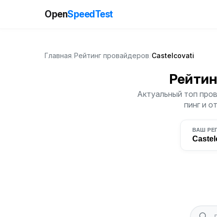
Open
SpeedTest
Главная
/
Рейтинг провайдеров
/
Castelcovati
Рейтин
Актуальный топ пров
пинг и о
ВАШ РЕ
Castel