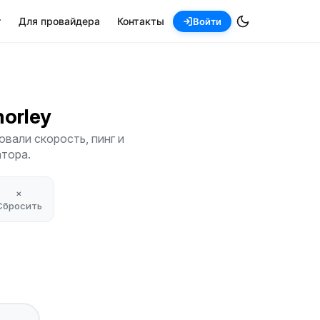
т
Для провайдера
Контакты
Войти
horley
вали скорость, пинг и
атора.
×
Сбросить