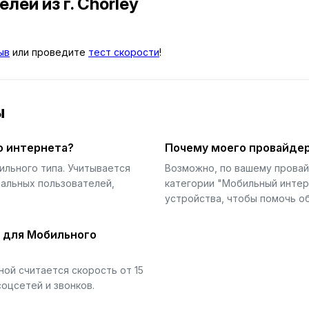
телей
из г. Chorley
ыв
или проведите
тест скорости
!
ы
о интернета?
Почему моего провайдер
ильного типа. Учитывается
Возможно, по вашему прова
еальных пользователей,
категории "Мобильный интер
устройства, чтобы помочь об
й для Мобильного
ой считается скорость от 15
соцсетей и звонков.