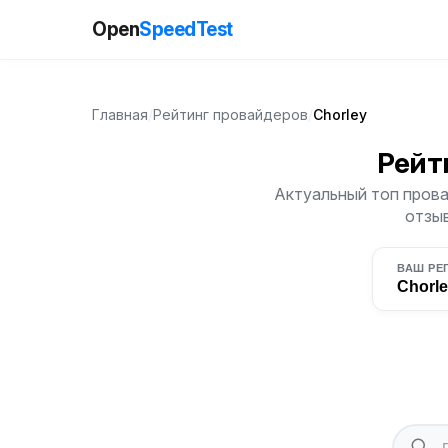
Open
SpeedTest
Главная
/
Рейтинг провайдеров
/
Chorley
Рейт
Актуальный топ прова
отзыв
ВАШ РЕ
Chorl