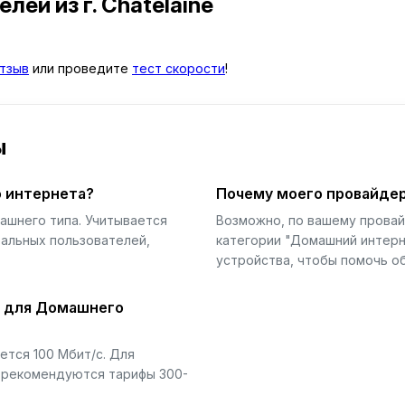
телей
из г. Châtelaine
тзыв
или проведите
тест скорости
!
ы
 интернета?
Почему моего провайдер
ашнего типа. Учитывается
Возможно, по вашему прова
еальных пользователей,
категории "Домашний интерн
устройства, чтобы помочь об
й для Домашнего
тся 100 Мбит/с. Для
) рекомендуются тарифы 300-