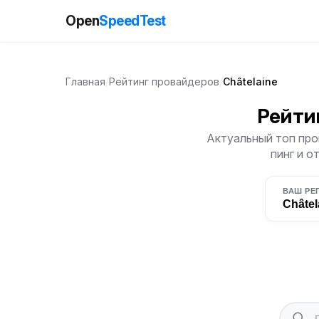
Open
SpeedTest
Главная
/
Рейтинг провайдеров
/
Châtelaine
Рейти
Актуальный топ про
пинг и о
ВАШ РЕ
Châtel