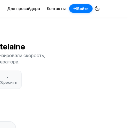
т
Для провайдера
Контакты
Войти
âtelaine
изировали скорость,
ператора.
×
Сбросить