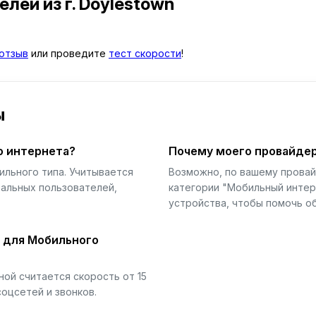
телей
из г. Doylestown
отзыв
или проведите
тест скорости
!
ы
о интернета?
Почему моего провайдер
ильного типа. Учитывается
Возможно, по вашему прова
еальных пользователей,
категории "Мобильный интер
устройства, чтобы помочь об
й для Мобильного
ой считается скорость от 15
соцсетей и звонков.