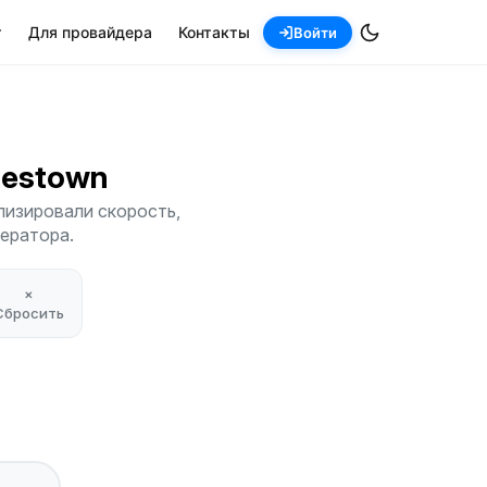
т
Для провайдера
Контакты
Войти
ylestown
лизировали скорость,
ператора.
×
Сбросить