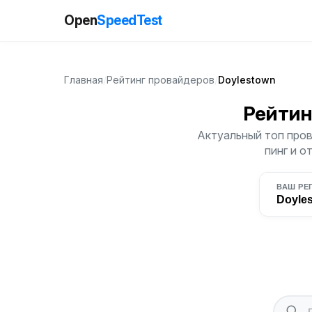
Open
SpeedTest
Главная
/
Рейтинг провайдеров
/
Doylestown
Рейтин
Актуальный топ пров
пинг и о
ВАШ РЕ
Doyle