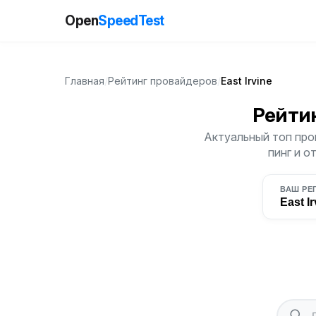
Open
SpeedTest
Главная
/
Рейтинг провайдеров
/
East Irvine
Рейти
Актуальный топ пров
пинг и о
ВАШ РЕ
East Ir