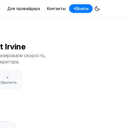
т
Для провайдера
Контакты
Войти
t Irvine
лизировали скорость,
ператора.
×
Сбросить