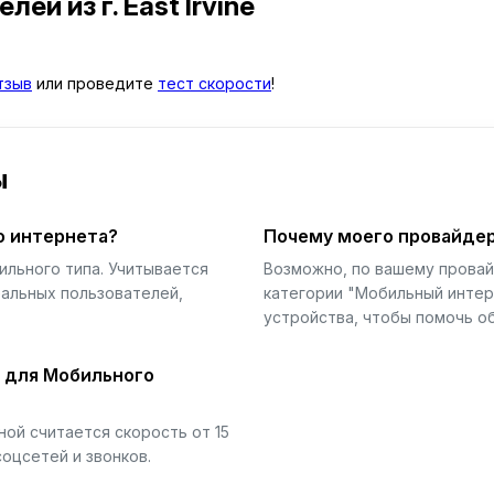
телей
из г. East Irvine
тзыв
или проведите
тест скорости
!
ы
о интернета?
Почему моего провайдер
ильного типа. Учитывается
Возможно, по вашему прова
еальных пользователей,
категории "Мобильный интер
устройства, чтобы помочь об
й для Мобильного
ой считается скорость от 15
соцсетей и звонков.