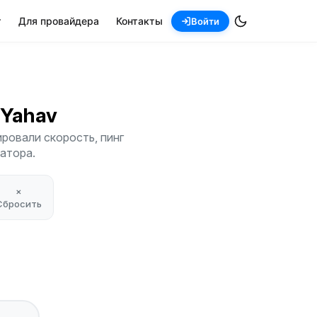
т
Для провайдера
Контакты
Войти
n Yahav
ровали скорость, пинг
атора.
×
Сбросить