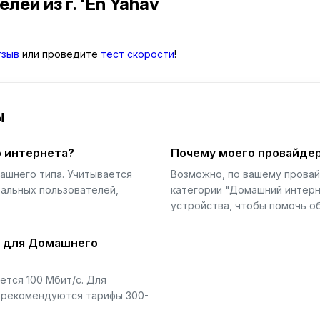
телей
из г. 'En Yahav
тзыв
или проведите
тест скорости
!
ы
 интернета?
Почему моего провайдер
ашнего типа. Учитывается
Возможно, по вашему прова
еальных пользователей,
категории "Домашний интерн
устройства, чтобы помочь об
й для Домашнего
тся 100 Мбит/с. Для
) рекомендуются тарифы 300-