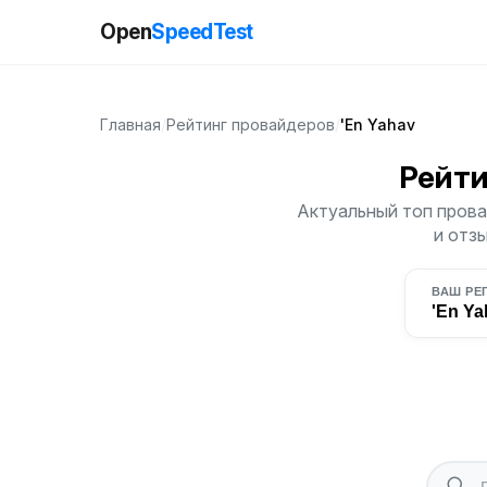
Open
SpeedTest
Главная
/
Рейтинг провайдеров
/
'En Yahav
Рейт
Актуальный топ прова
и отз
ВАШ РЕ
'En Ya