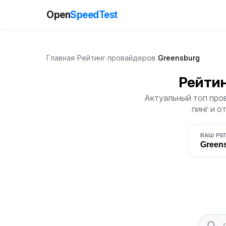
Open
SpeedTest
Главная
/
Рейтинг провайдеров
/
Greensburg
Рейти
Актуальный топ пров
пинг и о
ВАШ РЕ
Green