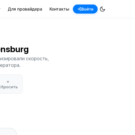
т
Для провайдера
Контакты
Войти
eensburg
лизировали скорость,
ператора.
×
Сбросить