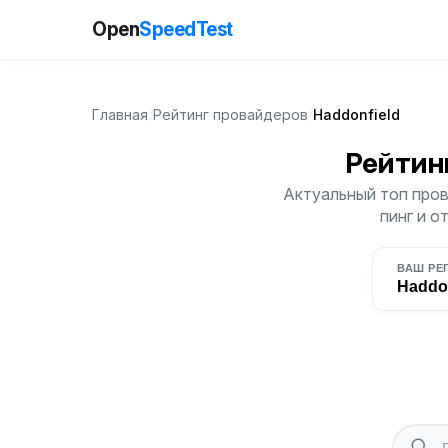
Open
SpeedTest
Главная
/
Рейтинг провайдеров
/
Haddonfield
Рейтин
Актуальный топ пров
пинг и о
ВАШ РЕ
Haddon