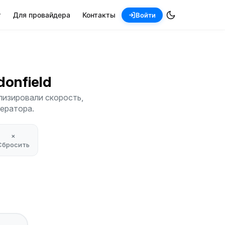
т
Для провайдера
Контакты
Войти
donfield
лизировали скорость,
ператора.
×
Сбросить