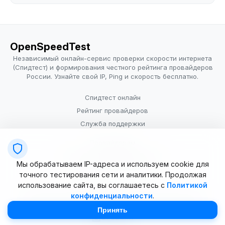
OpenSpeedTest
Независимый онлайн-сервис проверки скорости интернета
(Спидтест) и формирования честного рейтинга провайдеров
России. Узнайте свой IP, Ping и скорость бесплатно.
Спидтест онлайн
Рейтинг провайдеров
Служба поддержки
Провайдерам
Политика конфиденциальности
Мы обрабатываем IP-адреса и используем cookie для
Условия использования
точного тестирования сети и аналитики. Продолжая
использование сайта, вы соглашаетесь с
Политикой
конфиденциальности
.
© 2025–2026 OpenSpeedTest (ИП Долматова В.В.). Все права
защищены. Измерение скорости интернета (Speedtest).
Принять