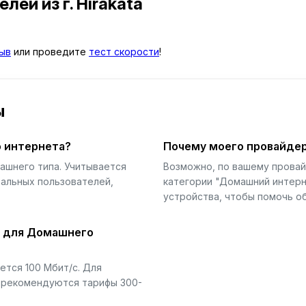
телей
из г. Hirakata
ыв
или проведите
тест скорости
!
ы
 интернета?
Почему моего провайдер
ашнего типа. Учитывается
Возможно, по вашему прова
еальных пользователей,
категории "Домашний интерн
устройства, чтобы помочь об
й для Домашнего
тся 100 Мбит/с. Для
) рекомендуются тарифы 300-