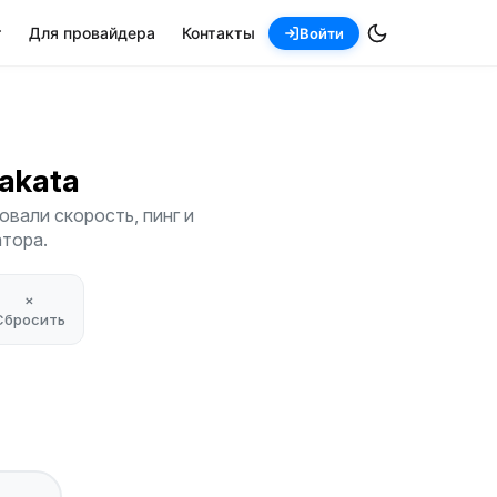
т
Для провайдера
Контакты
Войти
irakata
овали скорость, пинг и
атора.
×
Сбросить