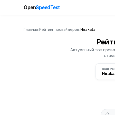
Open
SpeedTest
Главная
/
Рейтинг провайдеров
/
Hirakata
Рейт
Актуальный топ провай
отзыв
ВАШ РЕ
Hiraka