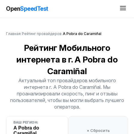
Open
SpeedTest
Главная
/
Рейтинг провайдеров
/
A Pobra do Caramiñal
Рейтинг Мобильного
интернета
в г. A Pobra do
Caramiñal
Актуальный топ провайдеров мобильного
интернета г. A Pobra do Caramiñal. Мы
проанализировали скорость, пинг и отзывы
пользователей, чтобы вы могли выбрать лучшего
оператора.
ВАШ РЕГИОН:
A Pobra do
× Сбросить
Caramiñal