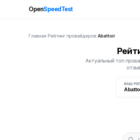
Open
SpeedTest
Главная
/
Рейтинг провайдеров
/
Abattoir
Рейт
Актуальный топ провай
отзыв
ВАШ РЕ
Abatto