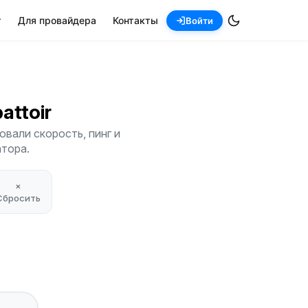
т
Для провайдера
Контакты
Войти
battoir
овали скорость, пинг и
атора.
×
Сбросить