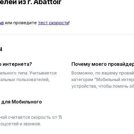
телей
из г. Abattoir
ыв
или проведите
тест скорости
!
ы
о интернета?
Почему моего провайдер
ильного типа. Учитывается
Возможно, по вашему прова
еальных пользователей,
категории "Мобильный интер
устройства, чтобы помочь об
й для Мобильного
ой считается скорость от 15
соцсетей и звонков.