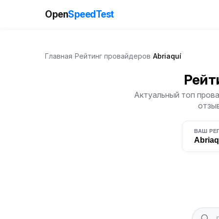
Open
SpeedTest
Главная
/
Рейтинг провайдеров
/
Abriaquí
Рейт
Актуальный топ провай
отзыв
ВАШ РЕ
Abriaq