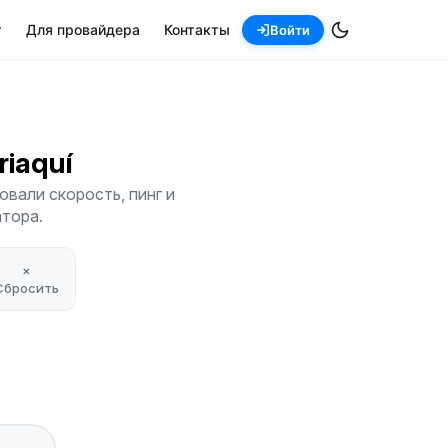
т
Для провайдера
Контакты
Войти
briaquí
овали скорость, пинг и
атора.
×
Сбросить