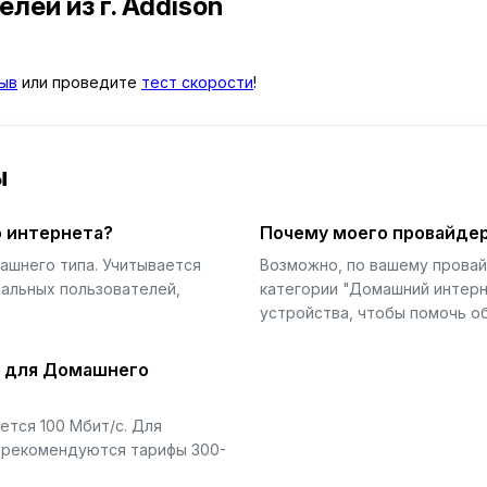
телей
из г. Addison
ыв
или проведите
тест скорости
!
ы
 интернета?
Почему моего провайдер
ашнего типа. Учитывается
Возможно, по вашему прова
еальных пользователей,
категории "Домашний интерн
устройства, чтобы помочь об
й для Домашнего
тся 100 Мбит/с. Для
) рекомендуются тарифы 300-