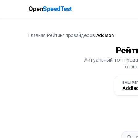
Open
SpeedTest
Главная
/
Рейтинг провайдеров
/
Addison
Рейт
Актуальный топ прова
отзыв
ВАШ РЕ
Addis