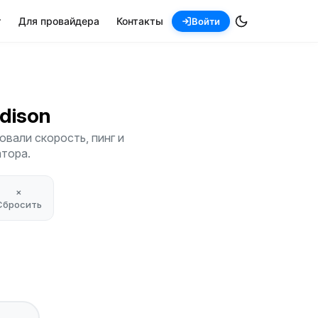
т
Для провайдера
Контакты
Войти
ddison
вали скорость, пинг и
атора.
×
Сбросить