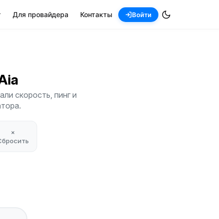
т
Для провайдера
Контакты
Войти
 Aia
ли скорость, пинг и
атора.
×
Сбросить