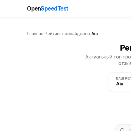
Open
SpeedTest
Главная
/
Рейтинг провайдеров
/
Aia
Ре
Актуальный топ про
отзыв
ВАШ РЕ
Aia