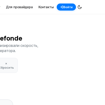
т
Для провайдера
Контакты
Войти
guefonde
лизировали скорость,
ператора.
×
Сбросить