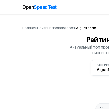
Open
SpeedTest
Главная
/
Рейтинг провайдеров
/
Aiguefonde
Рейти
Актуальный топ пров
пинг и о
ВАШ РЕ
Aigue