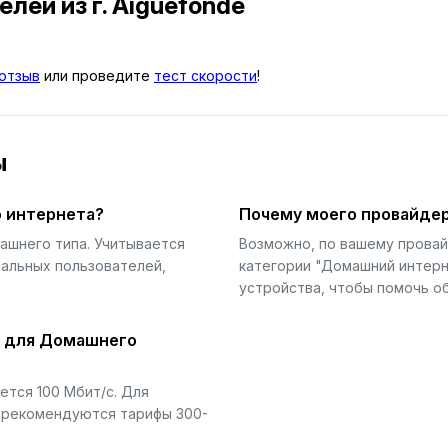
телей
из г. Aiguefonde
отзыв
или проведите
тест скорости
!
ы
 интернета?
Почему моего провайдер
ашнего типа. Учитывается
Возможно, по вашему прова
еальных пользователей,
категории "Домашний интерн
устройства, чтобы помочь об
й для Домашнего
тся 100 Мбит/с. Для
) рекомендуются тарифы 300-