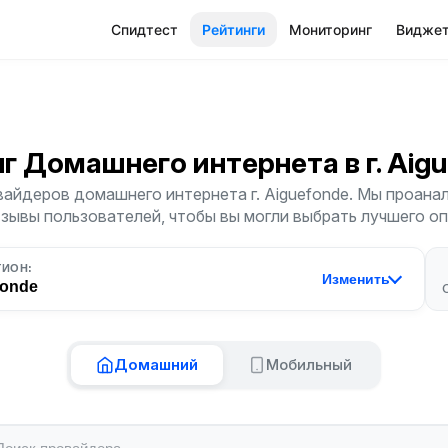
Спидтест
Рейтинги
Мониторинг
Видже
нг Домашнего интернета
в г. Ai
айдеров домашнего интернета г. Aiguefonde. Мы проана
тзывы пользователей, чтобы вы могли выбрать лучшего о
ГИОН:
Изменить
fonde
Домашний
Мобильный