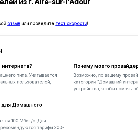
телей
из г. Aire-sur-l'Adour
свой
отзыв
или проведите
тест скорости
!
ы
 интернета?
Почему моего провайдер
ашнего типа. Учитывается
Возможно, по вашему прова
еальных пользователей,
категории "Домашний интерн
устройства, чтобы помочь об
й для Домашнего
тся 100 Мбит/с. Для
) рекомендуются тарифы 300-