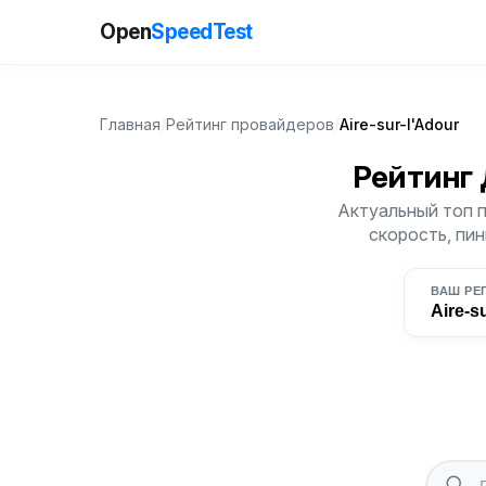
Open
SpeedTest
Главная
/
Рейтинг провайдеров
/
Aire-sur-l'Adour
Рейтинг
Актуальный топ п
скорость, пин
ВАШ РЕ
Aire-s