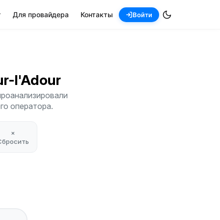
т
Для провайдера
Контакты
Войти
sur-l'Adour
 проанализировали
его оператора.
×
Сбросить