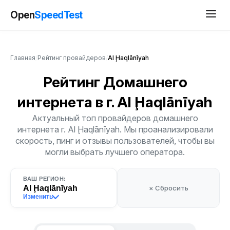
Open
SpeedTest
Главная
/
Рейтинг провайдеров
/
Al Ḩaqlānīyah
Рейтинг Домашнего
интернета
в г. Al Ḩaqlānīyah
Актуальный топ провайдеров домашнего
интернета г. Al Ḩaqlānīyah. Мы проанализировали
скорость, пинг и отзывы пользователей, чтобы вы
могли выбрать лучшего оператора.
ВАШ РЕГИОН:
Al Ḩaqlānīyah
× Сбросить
Изменить