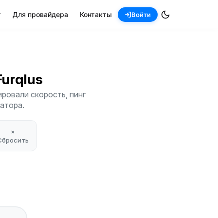
т
Для провайдера
Контакты
Войти
 Furqlus
ировали скорость, пинг
атора.
×
Сбросить