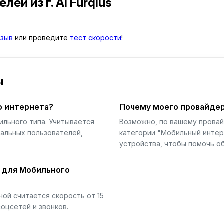
телей
из г. Al Furqlus
тзыв
или проведите
тест скорости
!
ы
о интернета?
Почему моего провайдер
ильного типа. Учитывается
Возможно, по вашему прова
еальных пользователей,
категории "Мобильный интер
устройства, чтобы помочь об
й для Мобильного
ой считается скорость от 15
соцсетей и звонков.