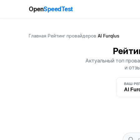
Open
SpeedTest
Главная
/
Рейтинг провайдеров
/
Al Furqlus
Рейти
Актуальный топ провай
и отз
ВАШ РЕ
Al Fur