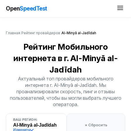
Open
SpeedTest
Главная
/
Рейтинг провайдеров
/
Al-Minyā al-Jadīdah
Рейтинг Мобильного
интернета
в г. Al-Minyā al-
Jadīdah
Актуальный топ провайдеров мобильного
интернета г. Al-Minyā al-Jadīdah. Мы
проанализировали скорость, пинг и отзывы
пользователей, чтобы вы могли выбрать лучшего
оператора.
ВАШ РЕГИОН:
Al-Minyā al-Jadīdah
× Сбросить
Изменить