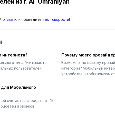
телей
из г. Al `Umraniyah
ой
отзыв
или проведите
тест скорости
!
ы
о интернета?
Почему моего провайдер
ильного типа. Учитывается
Возможно, по вашему прова
еальных пользователей,
категории "Мобильный интер
устройства, чтобы помочь об
й для Мобильного
ой считается скорость от 15
соцсетей и звонков.