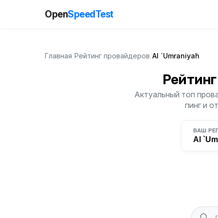
Open
SpeedTest
Главная
/
Рейтинг провайдеров
/
Al `Umraniyah
Рейтинг
Актуальный топ прова
пинг и о
ВАШ РЕ
Al `Um