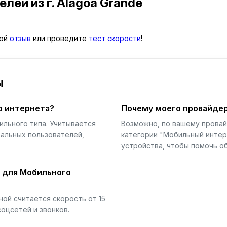
телей
из г. Alagoa Grande
вой
отзыв
или проведите
тест скорости
!
ы
о интернета?
Почему моего провайдер
ильного типа. Учитывается
Возможно, по вашему прова
еальных пользователей,
категории "Мобильный интер
устройства, чтобы помочь об
й для Мобильного
ой считается скорость от 15
соцсетей и звонков.