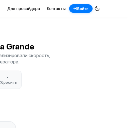
т
Для провайдера
Контакты
Войти
oa Grande
ализировали скорость,
ператора.
×
Сбросить