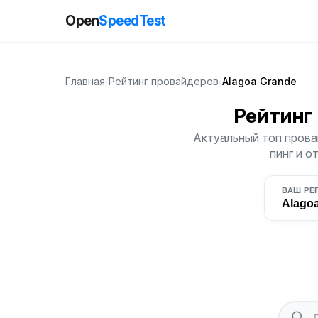
Open
SpeedTest
Главная
/
Рейтинг провайдеров
/
Alagoa Grande
Рейтинг
Актуальный топ прова
пинг и о
ВАШ РЕ
Alago