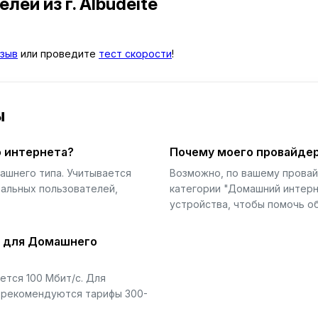
телей
из г. Albudeite
зыв
или проведите
тест скорости
!
ы
 интернета?
Почему моего провайдер
ашнего типа. Учитывается
Возможно, по вашему прова
еальных пользователей,
категории "Домашний интерн
устройства, чтобы помочь об
й для Домашнего
тся 100 Мбит/с. Для
) рекомендуются тарифы 300-