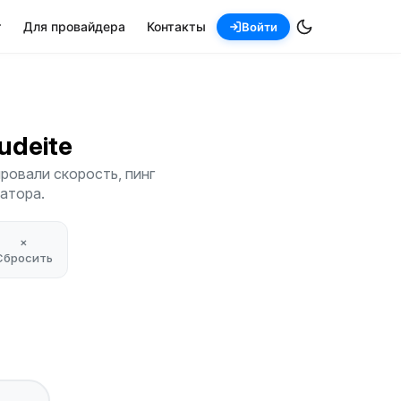
т
Для провайдера
Контакты
Войти
budeite
ровали скорость, пинг
атора.
×
Сбросить