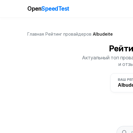
Open
SpeedTest
Главная
/
Рейтинг провайдеров
/
Albudeite
Рейт
Актуальный топ прова
и отз
ВАШ РЕ
Albude