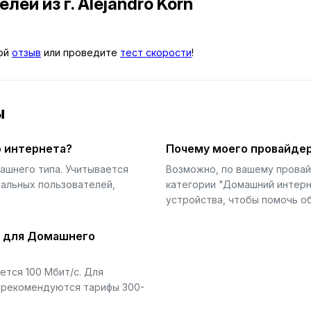
телей
из г. Alejandro Korn
вой
отзыв
или проведите
тест скорости
!
ы
 интернета?
Почему моего провайдер
ашнего типа. Учитывается
Возможно, по вашему прова
еальных пользователей,
категории "Домашний интерн
устройства, чтобы помочь об
й для Домашнего
тся 100 Мбит/с. Для
) рекомендуются тарифы 300-