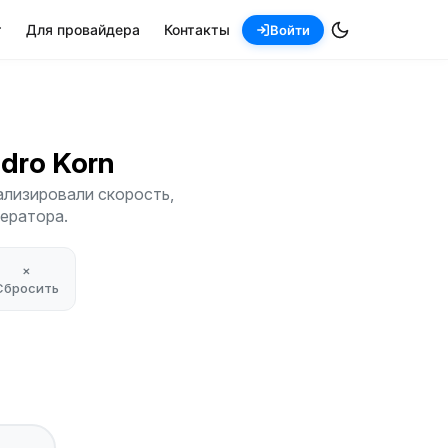
т
Для провайдера
Контакты
Войти
andro Korn
ализировали скорость,
ператора.
×
Сбросить