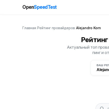
Open
SpeedTest
Главная
/
Рейтинг провайдеров
/
Alejandro Korn
Рейтинг
Актуальный топ прова
пинг и о
ВАШ РЕ
Alejan