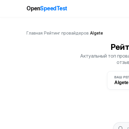
Open
SpeedTest
Главная
/
Рейтинг провайдеров
/
Algete
Рейт
Актуальный топ прова
отзыв
ВАШ РЕ
Algete