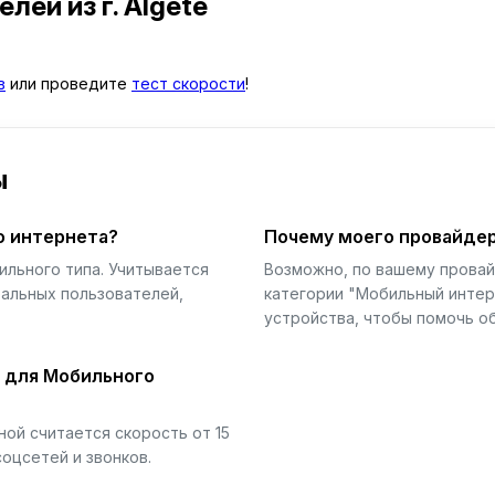
телей
из г. Algete
в
или проведите
тест скорости
!
ы
о интернета?
Почему моего провайдер
ильного типа. Учитывается
Возможно, по вашему прова
еальных пользователей,
категории "Мобильный интер
устройства, чтобы помочь об
й для Мобильного
ой считается скорость от 15
соцсетей и звонков.