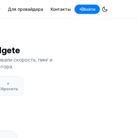
т
Для провайдера
Контакты
Войти
Algete
вали скорость, пинг и
атора.
×
Сбросить