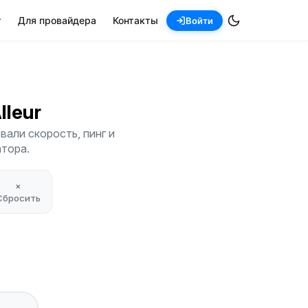
т
Для провайдера
Контакты
Войти
Alleur
вали скорость, пинг и
атора.
×
Сбросить