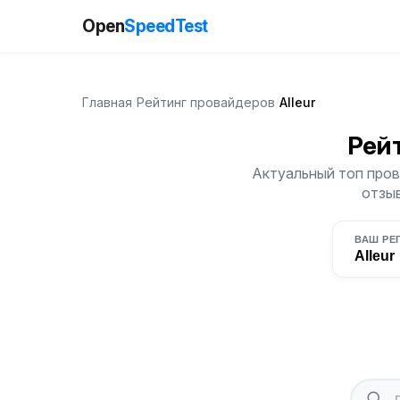
Open
SpeedTest
Главная
/
Рейтинг провайдеров
/
Alleur
Рей
Актуальный топ прова
отзыв
ВАШ РЕ
Alleur