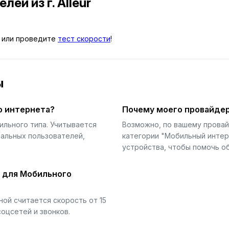
телей
из г. Alleur
или проведите
тест скорости
!
ы
о интернета?
Почему моего провайдер
ильного типа. Учитывается
Возможно, по вашему прова
еальных пользователей,
категории "Мобильный интер
устройства, чтобы помочь об
й для Мобильного
ой считается скорость от 15
соцсетей и звонков.