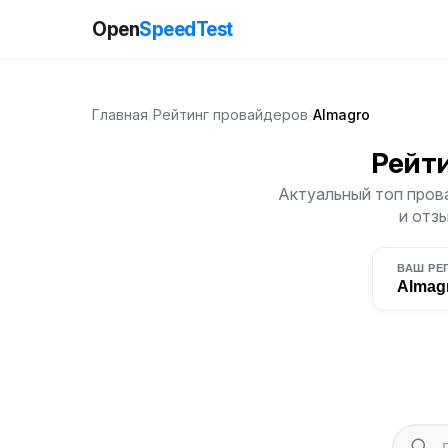
Open
SpeedTest
Главная
/
Рейтинг провайдеров
/
Almagro
Рейт
Актуальный топ прова
и отз
ВАШ РЕ
Almag