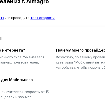
телей
из г. Almagro
ыв
или проведите
тест скорости
!
ы
о интернета?
Почему моего провайдер
ильного типа. Учитывается
Возможно, по вашему прова
еальных пользователей,
категории "Мобильный интер
устройства, чтобы помочь об
й для Мобильного
ой считается скорость от 15
соцсетей и звонков.