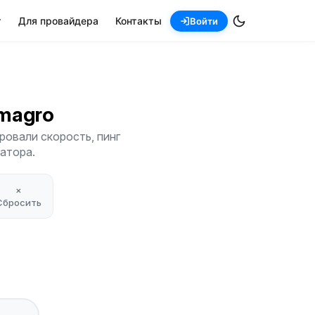
т
Для провайдера
Контакты
Войти
lmagro
ровали скорость, пинг
атора.
×
Сбросить