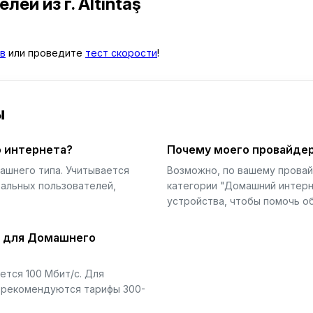
телей
из г. Altıntaş
в
или проведите
тест скорости
!
ы
 интернета?
Почему моего провайдер
ашнего типа. Учитывается
Возможно, по вашему прова
еальных пользователей,
категории "Домашний интерн
устройства, чтобы помочь об
й для Домашнего
тся 100 Мбит/с. Для
) рекомендуются тарифы 300-