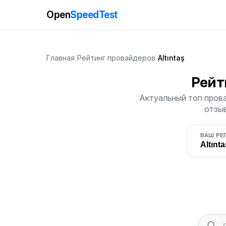
Open
SpeedTest
Главная
/
Рейтинг провайдеров
/
Altıntaş
Рейт
Актуальный топ прова
отзыв
ВАШ РЕ
Altınta