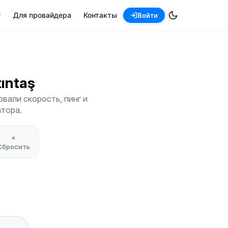
т
Для провайдера
Контакты
Войти
ltıntaş
вали скорость, пинг и
атора.
×
Сбросить