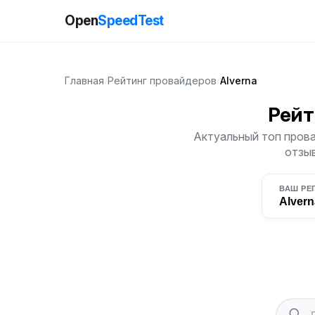
Open
SpeedTest
Главная
/
Рейтинг провайдеров
/
Alverna
Рейт
Актуальный топ прова
отзыв
ВАШ РЕ
Alvern