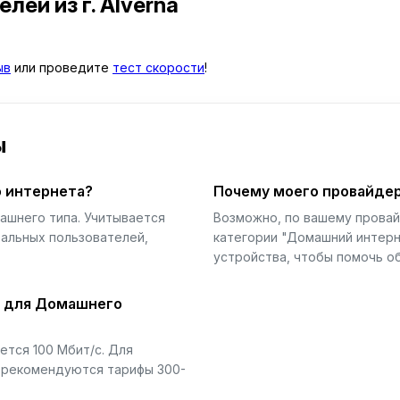
телей
из г. Alverna
ыв
или проведите
тест скорости
!
ы
 интернета?
Почему моего провайдер
ашнего типа. Учитывается
Возможно, по вашему прова
еальных пользователей,
категории "Домашний интерн
устройства, чтобы помочь об
й для Домашнего
тся 100 Мбит/с. Для
) рекомендуются тарифы 300-