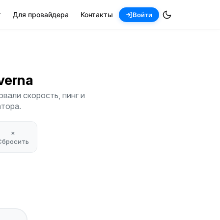
т
Для провайдера
Контакты
Войти
lverna
вали скорость, пинг и
атора.
×
Сбросить