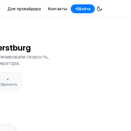
т
Для провайдера
Контакты
Войти
erstburg
лизировали скорость,
ператора.
×
Сбросить