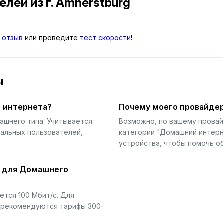
телей
из г. Amherstburg
й
отзыв
или проведите
тест скорости
!
ы
 интернета?
Почему моего провайдер
ашнего типа. Учитывается
Возможно, по вашему прова
еальных пользователей,
категории "Домашний интерн
устройства, чтобы помочь об
й для Домашнего
тся 100 Мбит/с. Для
) рекомендуются тарифы 300-