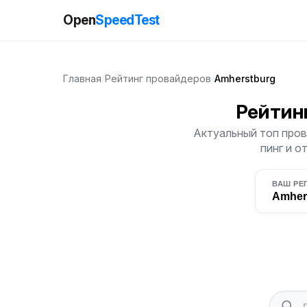
Open
SpeedTest
Главная
/
Рейтинг провайдеров
/
Amherstburg
Рейтин
Актуальный топ пров
пинг и о
ВАШ РЕ
Amher