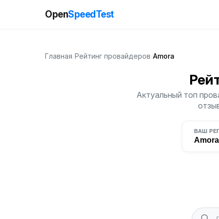
Open
SpeedTest
Главная
/
Рейтинг провайдеров
/
Amora
Рей
Актуальный топ прова
отзыв
ВАШ РЕ
Amora