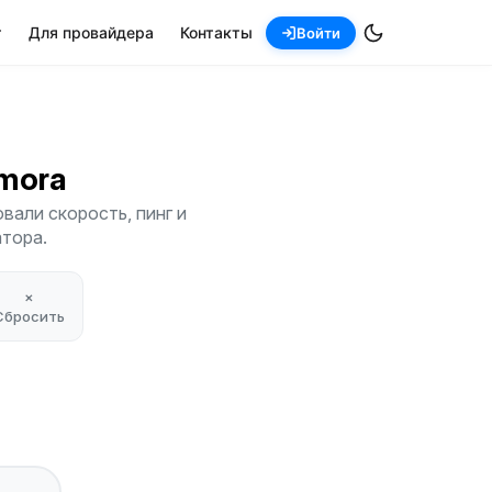
т
Для провайдера
Контакты
Войти
Amora
вали скорость, пинг и
атора.
×
Сбросить