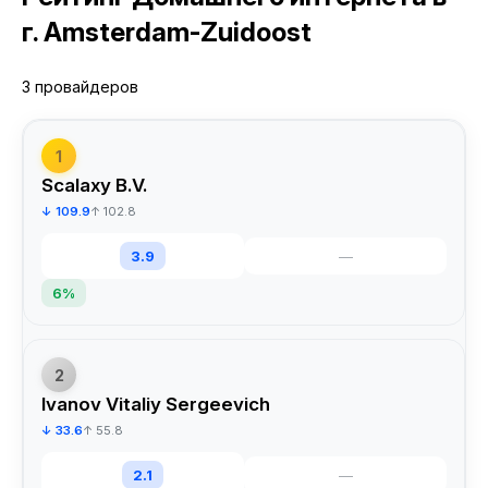
г. Amsterdam-Zuidoost
3 провайдеров
1
Scalaxy B.V.
↓ 109.9
↑ 102.8
3.9
—
6%
2
Ivanov Vitaliy Sergeevich
↓ 33.6
↑ 55.8
2.1
—