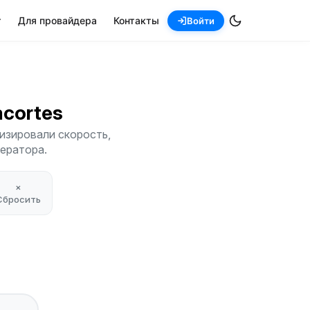
т
Для провайдера
Контакты
Войти
acortes
изировали скорость,
ператора.
×
Сбросить