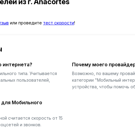
телей
из г. Anacortes
тзыв
или проведите
тест скорости
!
ы
о интернета?
Почему моего провайдер
ильного типа. Учитывается
Возможно, по вашему прова
еальных пользователей,
категории "Мобильный интер
устройства, чтобы помочь об
й для Мобильного
ой считается скорость от 15
соцсетей и звонков.