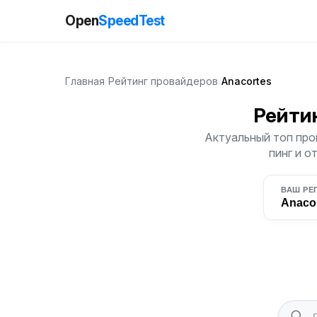
Open
SpeedTest
Главная
/
Рейтинг провайдеров
/
Anacortes
Рейти
Актуальный топ про
пинг и о
ВАШ РЕ
Anaco