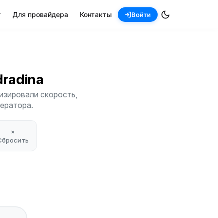
т
Для провайдера
Контакты
Войти
dradina
изировали скорость,
ператора.
×
Сбросить