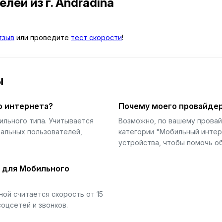
телей
из г. Andradina
тзыв
или проведите
тест скорости
!
ы
о интернета?
Почему моего провайдер
ильного типа. Учитывается
Возможно, по вашему прова
еальных пользователей,
категории "Мобильный интер
устройства, чтобы помочь об
й для Мобильного
ой считается скорость от 15
соцсетей и звонков.