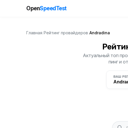
Open
SpeedTest
Главная
/
Рейтинг провайдеров
/
Andradina
Рейти
Актуальный топ про
пинг и о
ВАШ РЕ
Andra