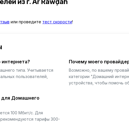
телей
из г. Ar Rawḑah
тзыв
или проведите
тест скорости
!
ы
 интернета?
Почему моего провайдер
ашнего типа. Учитывается
Возможно, по вашему прова
еальных пользователей,
категории "Домашний интерн
устройства, чтобы помочь об
й для Домашнего
тся 100 Мбит/с. Для
) рекомендуются тарифы 300-