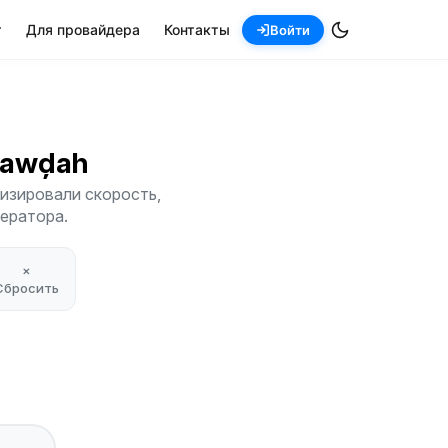
т
Для провайдера
Контакты
Войти
 Rawḑah
изировали скорость,
ператора.
×
Сбросить