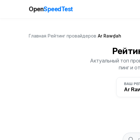
Open
SpeedTest
Главная
/
Рейтинг провайдеров
/
Ar Rawḑah
Рейти
Актуальный топ про
пинг и о
ВАШ РЕ
Ar Ra