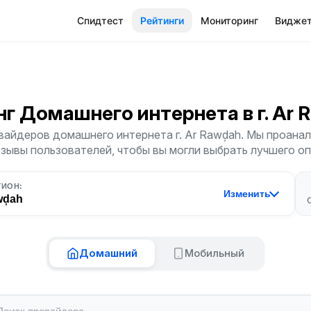
Спидтест
Рейтинги
Мониторинг
Видже
нг Домашнего интернета
в г. Ar
вайдеров домашнего интернета г. Ar Rawḑah. Мы проанал
тзывы пользователей, чтобы вы могли выбрать лучшего о
ГИОН:
Изменить
wḑah
Домашний
Мобильный