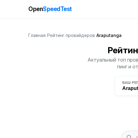
Open
SpeedTest
Главная
/
Рейтинг провайдеров
/
Araputanga
Рейтин
Актуальный топ пров
пинг и о
ВАШ РЕ
Arapu