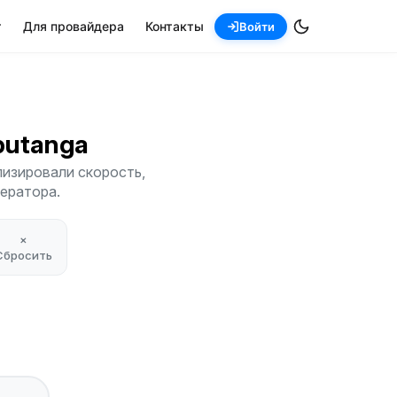
т
Для провайдера
Контакты
Войти
aputanga
лизировали скорость,
ператора.
×
Сбросить