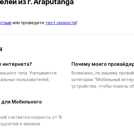
телей
из г. Araputanga
отзыв
или проведите
тест скорости
!
ы
о интернета?
Почему моего провайдер
ильного типа. Учитывается
Возможно, по вашему прова
еальных пользователей,
категории "Мобильный интер
устройства, чтобы помочь об
й для Мобильного
ой считается скорость от 15
соцсетей и звонков.