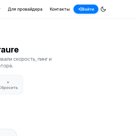
т
Для провайдера
Контакты
Войти
Araure
вали скорость, пинг и
атора.
×
Сбросить