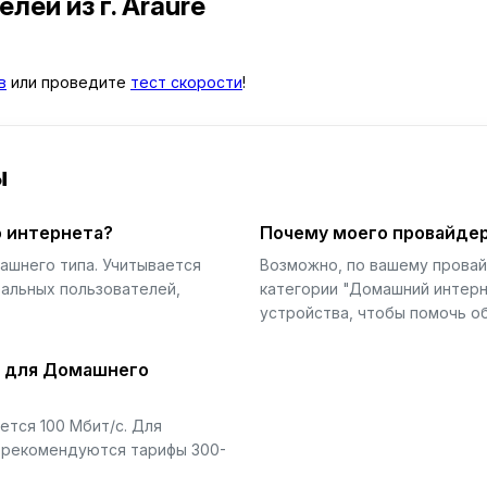
телей
из г. Araure
в
или проведите
тест скорости
!
ы
 интернета?
Почему моего провайдер
ашнего типа. Учитывается
Возможно, по вашему прова
еальных пользователей,
категории "Домашний интерн
устройства, чтобы помочь об
й для Домашнего
тся 100 Мбит/с. Для
) рекомендуются тарифы 300-