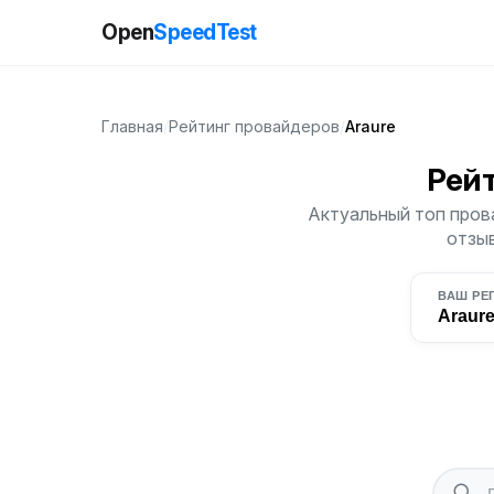
Open
SpeedTest
Главная
/
Рейтинг провайдеров
/
Araure
Рей
Актуальный топ прова
отзыв
ВАШ РЕ
Araur