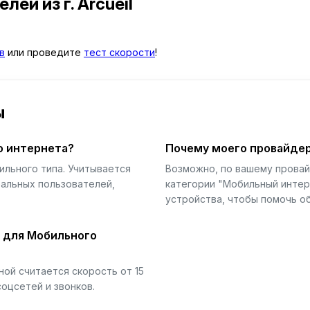
телей
из г. Arcueil
в
или проведите
тест скорости
!
ы
о интернета?
Почему моего провайдер
ильного типа. Учитывается
Возможно, по вашему прова
еальных пользователей,
категории "Мобильный интер
устройства, чтобы помочь об
й для Мобильного
ой считается скорость от 15
соцсетей и звонков.