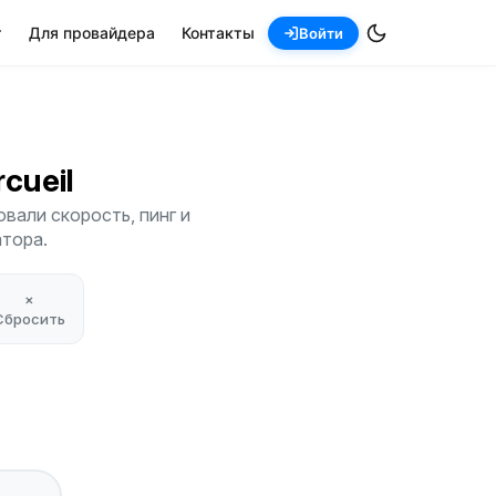
т
Для провайдера
Контакты
Войти
rcueil
вали скорость, пинг и
атора.
×
Сбросить