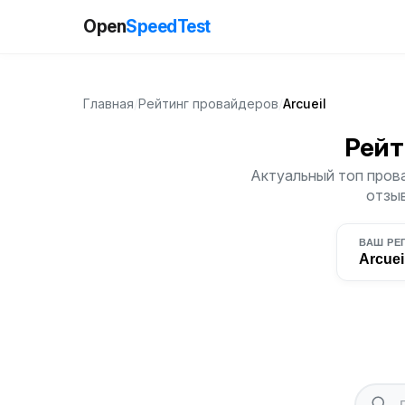
Open
SpeedTest
Главная
/
Рейтинг провайдеров
/
Arcueil
Рейт
Актуальный топ прова
отзыв
ВАШ РЕ
Arcuei