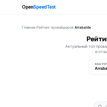
Open
SpeedTest
Главная
/
Рейтинг провайдеров
/
Arrabalde
Рейти
Актуальный топ провай
и отз
ВАШ РЕ
Arraba